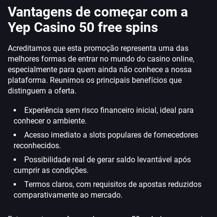
Vantagens de começar com a
Yep Casino 50 free spins
Acreditamos que esta promoção representa uma das
melhores formas de entrar no mundo do casino online,
especialmente para quem ainda não conhece a nossa
plataforma. Reunimos os principais benefícios que
distinguem a oferta.
Experiência sem risco financeiro inicial, ideal para
conhecer o ambiente.
Acesso imediato a slots populares de fornecedores
reconhecidos.
Possibilidade real de gerar saldo levantável após
cumprir as condições.
Termos claros, com requisitos de apostas reduzidos
comparativamente ao mercado.